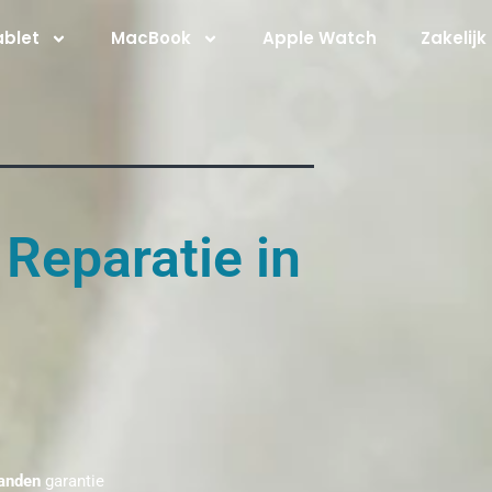
ablet
MacBook
Apple Watch
Zakelijk
 Reparatie in
anden
garantie