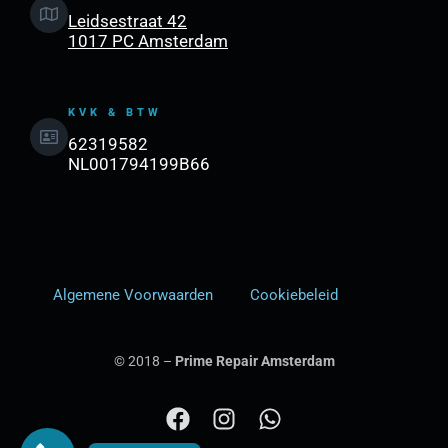
Leidsestraat 42
1017 PC Amsterdam
KVK & BTW
62319582
NL001794199B66
Algemene Voorwaarden
Cookiebeleid
© 2018 –
Prime Repair Amsterdam
F
I
W
a
n
h