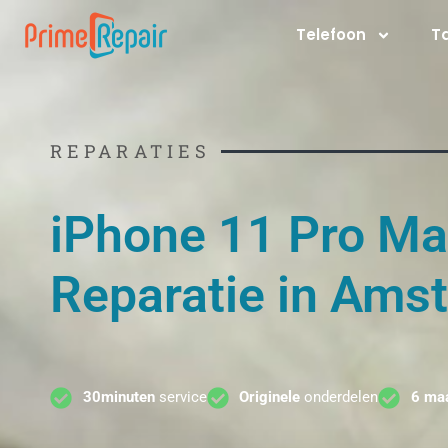
Ga
Telefoon
T
naar
de
inhoud
REPARATIES
iPhone 11 Pro M
Reparatie in Ams
30minuten
service
Originele
onderdelen
6 ma