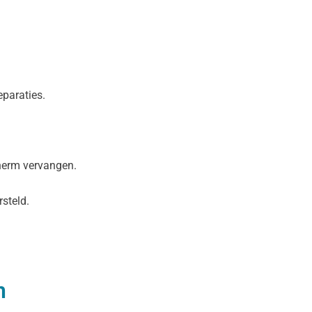
eparaties.
cherm vervangen.
steld.
n