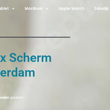
ablet
MacBook
Apple Watch
Zakelijk
ax Scherm
terdam
anden
garantie