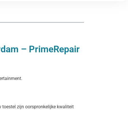
rdam – PrimeRepair
tertainment.
oestel zijn oorspronkelijke kwaliteit