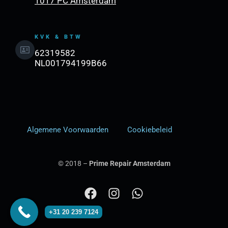
1017 PC Amsterdam
KVK & BTW
62319582
NL001794199B66
Algemene Voorwaarden
Cookiebeleid
© 2018 –
Prime Repair Amsterdam
F
I
W
a
n
h
+31 20 239 7124
c
s
a