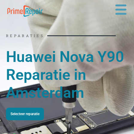
Ga
naar
de
inhoud
REPARATIES
Huawei Nova Y90
Reparatie in
Amsterdam
Selecteer reparatie