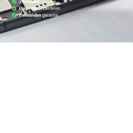
30minuten
service
Originele
onderdelen
6 maanden
garantie