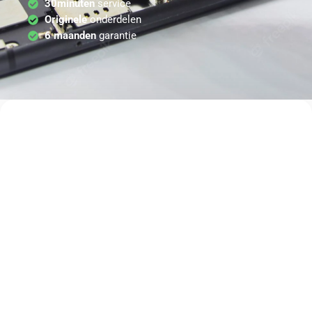
30minuten
service
Originele
onderdelen
6 maanden
garantie