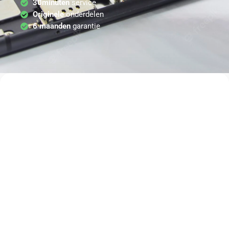
30minuten
service
Originele
onderdelen
6 maanden
garantie