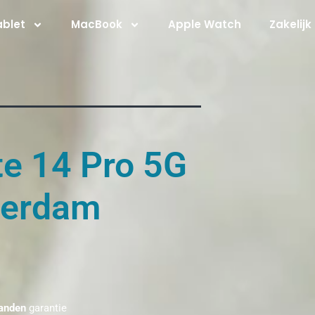
ablet
MacBook
Apple Watch
Zakelijk
e 14 Pro 5G
terdam
anden
garantie