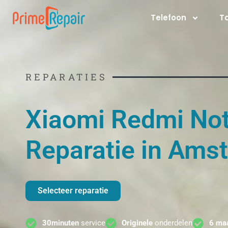
Ga
Telefoon
T
naar
de
inhoud
REPARATIES
Xiaomi Redmi Not
Reparatie in Ams
Selecteer reparatie
30minuten
service
Originele
onderdelen
6 ma