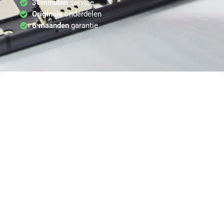
30minuten
service
Originele
onderdelen
6 maanden
garantie