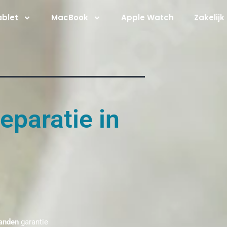
ablet
MacBook
Apple Watch
Zakelijk
eparatie in
anden
garantie