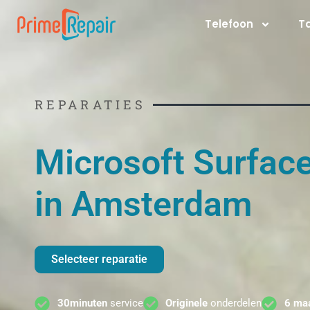
Ga
Telefoon
T
naar
de
inhoud
REPARATIES
Microsoft Surface
in Amsterdam
Selecteer reparatie
30minuten
service
Originele
onderdelen
6 ma