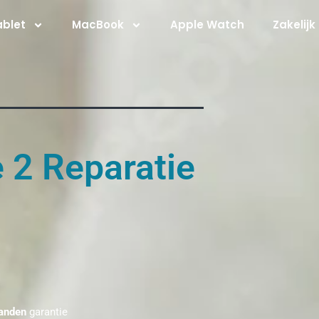
ablet
MacBook
Apple Watch
Zakelijk
 2 Reparatie
anden
garantie