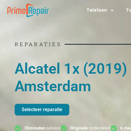
Ga
Telefoon
T
naar
de
inhoud
REPARATIES
Alcatel 1x (2019)
Amsterdam
Selecteer reparatie
30minuten
service
Originele
onderdelen
6 ma