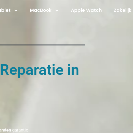
ablet
MacBook
Apple Watch
Zakelijk
 Reparatie in
anden
garantie