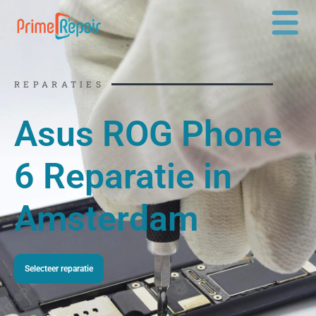
Ga
naar
de
inhoud
REPARATIES
Asus ROG Phone
6 Reparatie in
Amsterdam
Selecteer reparatie