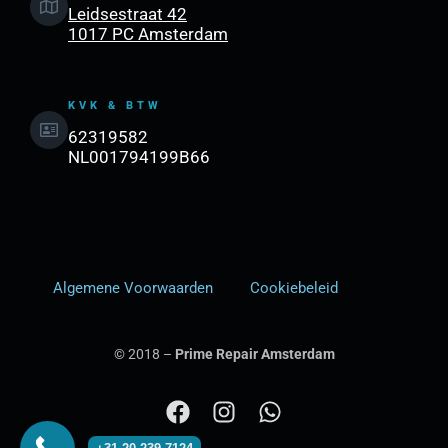
Leidsestraat 42
1017 PC Amsterdam
KVK & BTW
62319582
NL001794199B66
Algemene Voorwaarden
Cookiebeleid
© 2018 –
Prime Repair Amsterdam
F
I
W
a
n
h