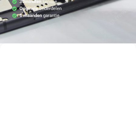
30minuten
service
Originele
onderdelen
6 maanden
garantie