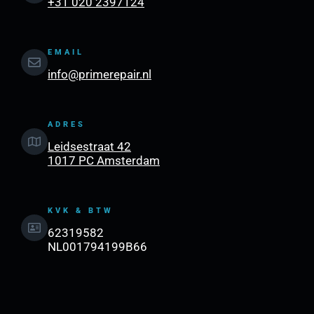
+31 020 2397124
EMAIL
info@primerepair.nl
ADRES
Leidsestraat 42
1017 PC Amsterdam
KVK & BTW
62319582
NL001794199B66