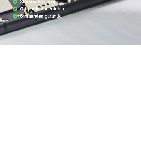
30minuten
service
Originele
onderdelen
6 maanden
garantie