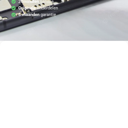
30minuten
service
Originele
onderdelen
6 maanden
garantie