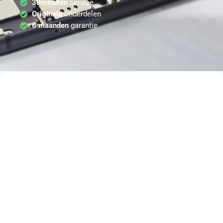
30minuten
service
Originele
onderdelen
6 maanden
garantie