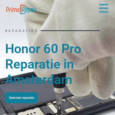
Ga
naar
de
inhoud
REPARATIES
Honor 60 Pro
Reparatie in
Amsterdam
Selecteer reparatie