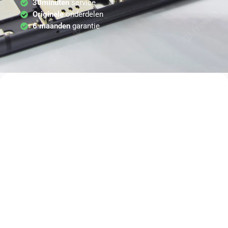
30minuten
service
Originele
onderdelen
6 maanden
garantie