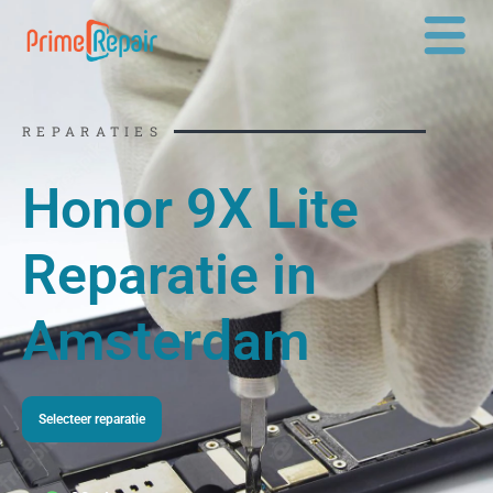
Ga
naar
de
inhoud
REPARATIES
Honor 9X Lite
Reparatie in
Amsterdam
Selecteer reparatie