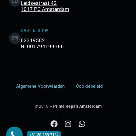
Leidsestraat 42
1017 PC Amsterdam
KVK & BTW
62319582
NL001794199B66
Algemene Voorwaarden
Cookiebeleid
© 2018 –
Prime Repair Amsterdam
F
I
W
a
n
h
+31 20 239 7124