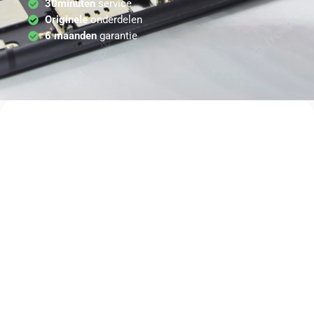
30minuten
service
Originele
onderdelen
6 maanden
garantie