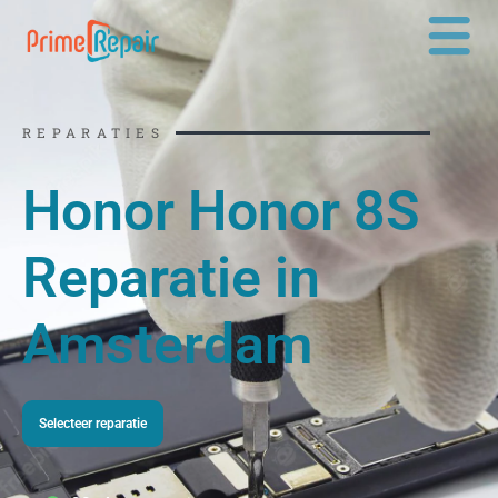
Ga
naar
de
inhoud
REPARATIES
Honor Honor 8S
Reparatie in
Amsterdam
Selecteer reparatie