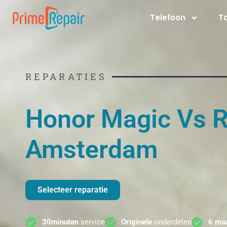
Ga
Telefoon
T
naar
de
inhoud
REPARATIES
Honor Magic Vs R
Amsterdam
Selecteer reparatie
30minuten
service
Originele
onderdelen
6 ma