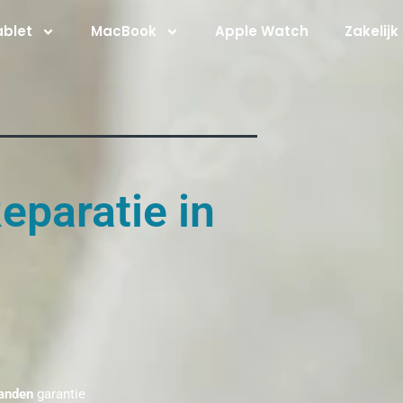
ablet
MacBook
Apple Watch
Zakelijk
eparatie in
anden
garantie