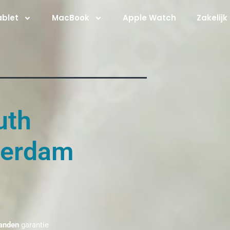
ablet
MacBook
Apple Watch
Zakelijk
uth
terdam
anden
garantie