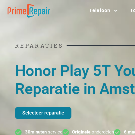
Ga
Telefoon
T
naar
de
inhoud
REPARATIES
Honor Play 5T Yo
Reparatie in Ams
Selecteer reparatie
30minuten
service
Originele
onderdelen
6 ma