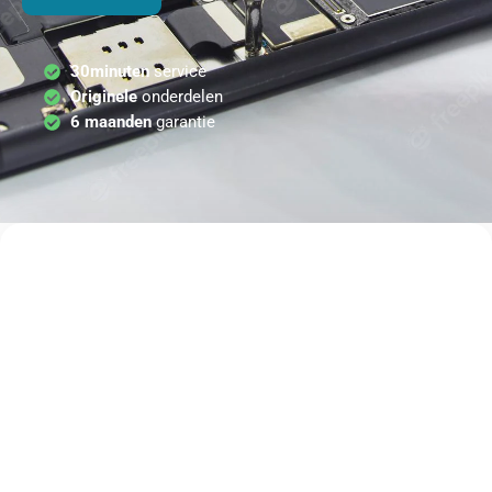
30minuten
service
Originele
onderdelen
6 maanden
garantie