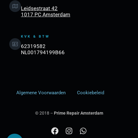
Leidsestraat 42
1017 PC Amsterdam
KVK & BTW
62319582
NL001794199B66
Algemene Voorwaarden
Cookiebeleid
© 2018 –
Prime Repair Amsterdam
F
I
W
a
n
h