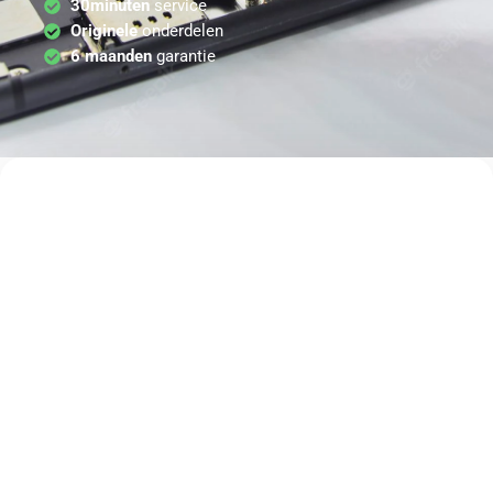
30minuten
service
Originele
onderdelen
6 maanden
garantie