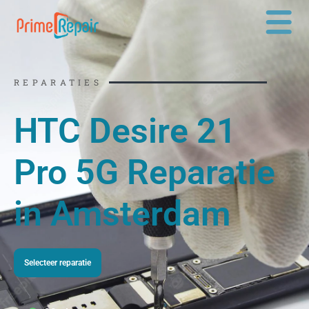
Ga
naar
de
inhoud
REPARATIES
HTC Desire 21
Pro 5G Reparatie
in Amsterdam
Selecteer reparatie