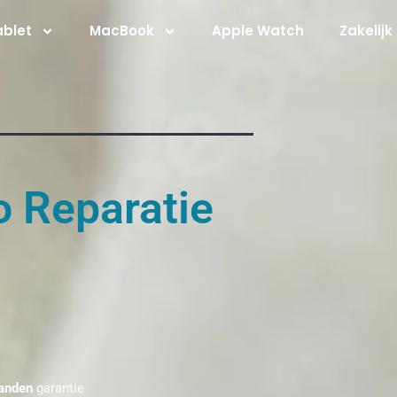
ablet
MacBook
Apple Watch
Zakelijk
o Reparatie
anden
garantie