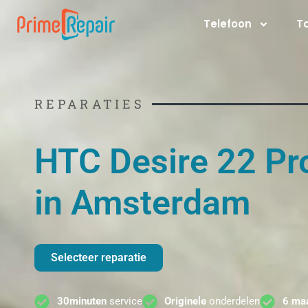
Ga
Telefoon
T
naar
de
inhoud
REPARATIES
HTC Desire 22 Pr
in Amsterdam
Selecteer reparatie
30minuten
service
Originele
onderdelen
6 ma