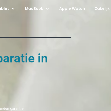
ablet
MacBook
Apple Watch
Zakelijk
aratie in
anden
garantie