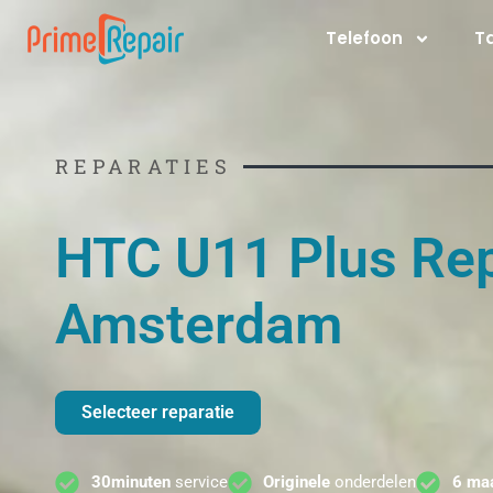
Ga
Telefoon
T
naar
de
inhoud
REPARATIES
HTC U11 Plus Rep
Amsterdam
Selecteer reparatie
30minuten
service
Originele
onderdelen
6 ma