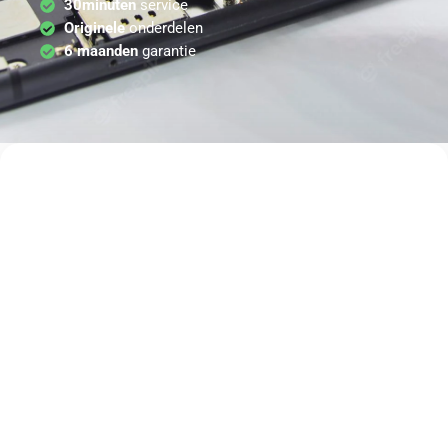
30minuten
service
Originele
onderdelen
6 maanden
garantie