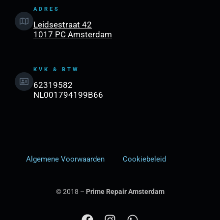
ADRES
Leidsestraat 42
1017 PC Amsterdam
KVK & BTW
62319582
NL001794199B66
Algemene Voorwaarden
Cookiebeleid
© 2018 –
Prime Repair Amsterdam
F
I
W