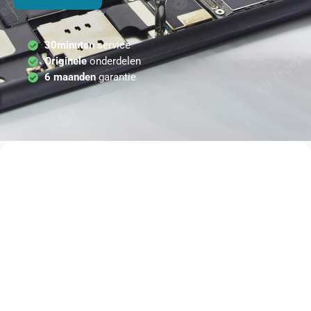
30minuten
service
Originele
onderdelen
6 maanden
garantie