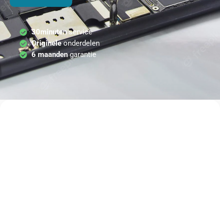
30minuten
service
Originele
onderdelen
6 maanden
garantie