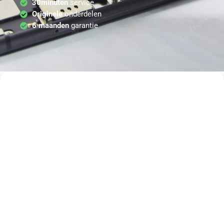
30minuten
service
Originele
onderdelen
6 maanden
garantie