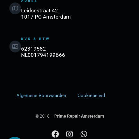
ADRES
Leidsestraat 42
1017 PC Amsterdam
KVK & BTW
62319582
NL001794199B66
Algemene Voorwaarden
Cookiebeleid
© 2018 –
Prime Repair Amsterdam
F
I
W