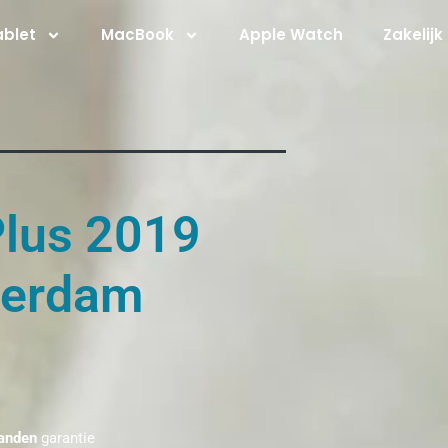
ablet
MacBook
Apple Watch
Zakelijk
Plus 2019
terdam
anden
garantie