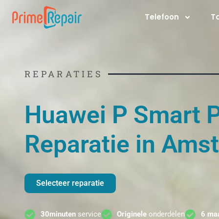
Ga
Telefoon
T
naar
de
inhoud
REPARATIES
Huawei P Smart 
Reparatie in Ams
Selecteer reparatie
30minuten
service
Originele
onderdelen
6 ma