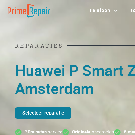
Ga
Telefoon
T
naar
de
inhoud
REPARATIES
Huawei P Smart Z
Amsterdam
Selecteer reparatie
30minuten
service
Originele
onderdelen
6 ma