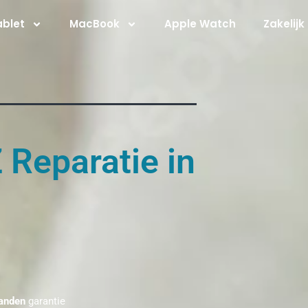
ablet
MacBook
Apple Watch
Zakelijk
 Reparatie in
anden
garantie