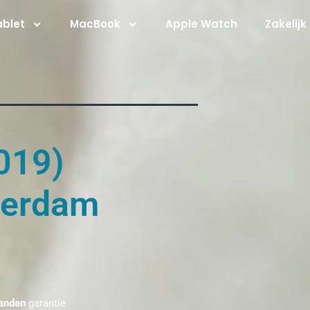
ablet
MacBook
Apple Watch
Zakelijk
019)
terdam
anden
garantie