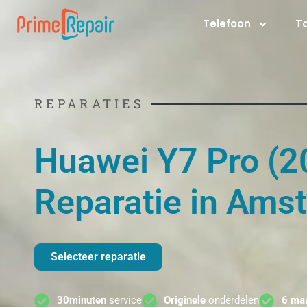
Ga
Telefoon
T
naar
de
inhoud
REPARATIES
Huawei Y7 Pro (2
Reparatie in Ams
Selecteer reparatie
30minuten
service
Originele
onderdelen
6 ma