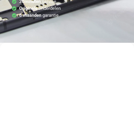
30minuten
service
Originele
onderdelen
6 maanden
garantie