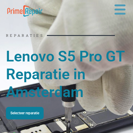
Ga
naar
de
inhoud
REPARATIES
Lenovo S5 Pro GT
Reparatie in
Amsterdam
Selecteer reparatie