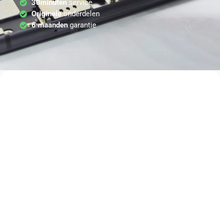
30minuten
service
Originele
onderdelen
6 maanden
garantie