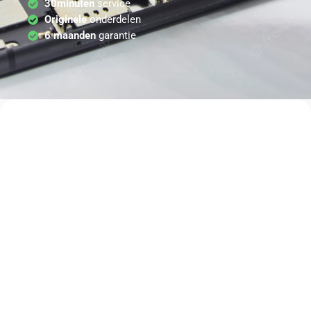
30minuten
service
Originele
onderdelen
6 maanden
garantie