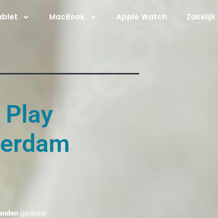
ablet
MacBook
Apple Watch
Zakelijk
 Play
terdam
anden
garantie