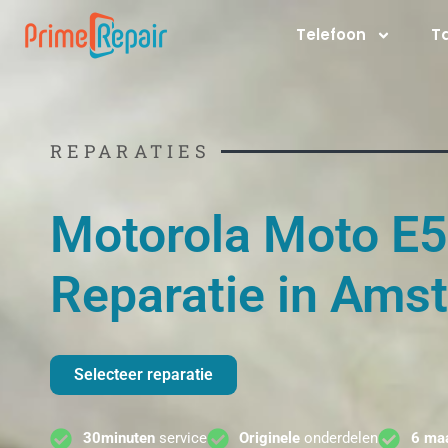
Ga
Telefoon
T
naar
de
inhoud
REPARATIES
Motorola Moto E5
Reparatie in Ams
Selecteer reparatie
30minuten
service
Originele
onderdelen
6 ma