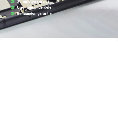
30minuten
service
Originele
onderdelen
6 maanden
garantie