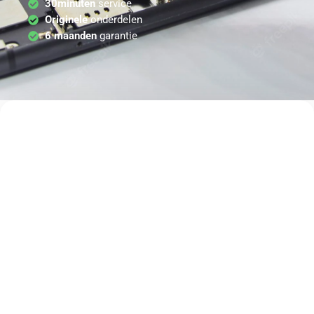
30minuten
service
Originele
onderdelen
6 maanden
garantie