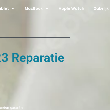
ablet
MacBook
Apple Watch
Zakelijk
3 Reparatie
anden
garantie