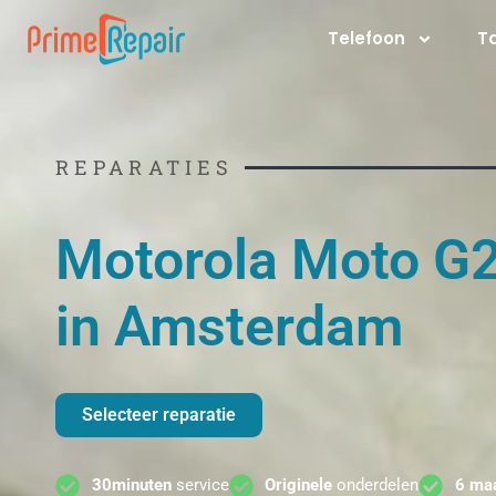
Ga
Telefoon
T
naar
de
inhoud
REPARATIES
Motorola Moto G2
in Amsterdam
Selecteer reparatie
30minuten
service
Originele
onderdelen
6 ma