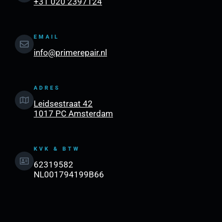
+31 020 2397124
EMAIL
info@primerepair.nl
ADRES
Leidsestraat 42
1017 PC Amsterdam
KVK & BTW
62319582
NL001794199B66