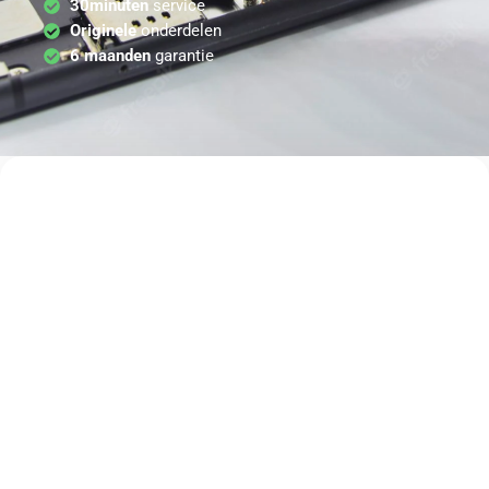
30minuten
service
Originele
onderdelen
6 maanden
garantie