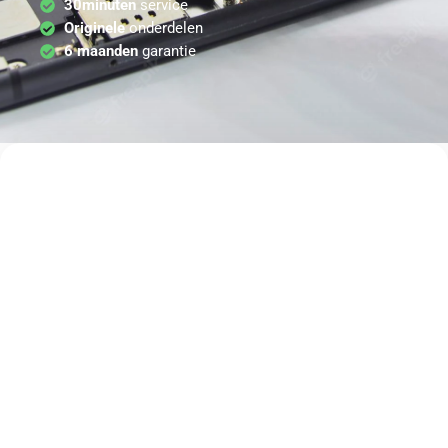
30minuten
service
Originele
onderdelen
6 maanden
garantie