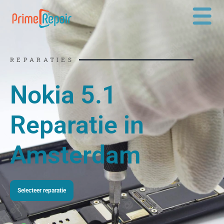
Ga
naar
de
inhoud
REPARATIES
Nokia 5.1
Reparatie in
Amsterdam
Selecteer reparatie