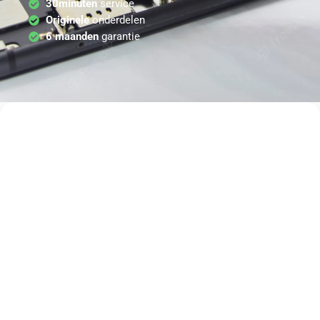
30minuten
service
Originele
onderdelen
6 maanden
garantie