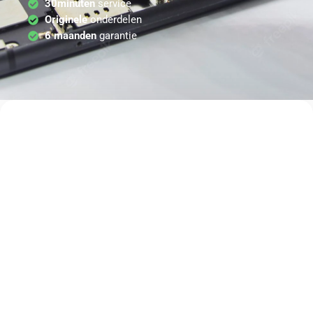
30minuten
service
Originele
onderdelen
6 maanden
garantie