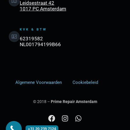
Leidsestraat 42
1017 PC Amsterdam
KVK & BTW
62319582
NL001794199B66
Algemene Voorwaarden
Cookiebeleid
© 2018 –
Prime Repair Amsterdam
F
I
W
a
n
h
+31 20 239 7124