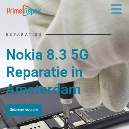
Ga
naar
de
inhoud
REPARATIES
Nokia 8.3 5G
Reparatie in
Amsterdam
Selecteer reparatie