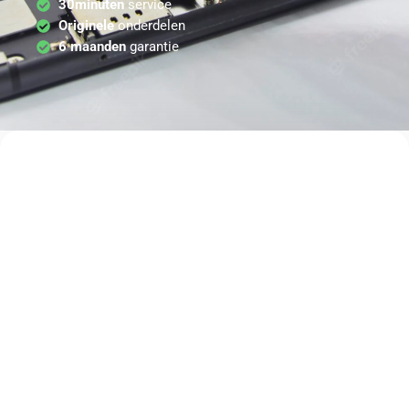
30minuten
service
Originele
onderdelen
6 maanden
garantie