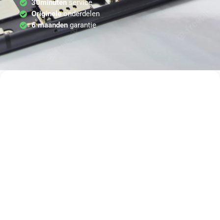
30minuten
service
Originele
onderdelen
6 maanden
garantie