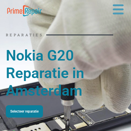
Ga
naar
de
inhoud
REPARATIES
Nokia G20
Reparatie in
Amsterdam
Selecteer reparatie