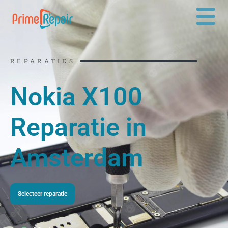
Ga
naar
de
inhoud
REPARATIES
Nokia X100
Reparatie in
Amsterdam
Selecteer reparatie