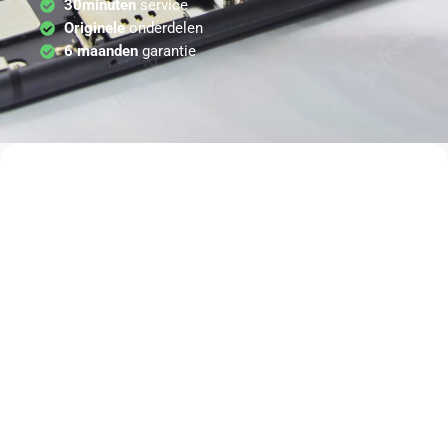
30minuten
service
Originele
onderdelen
6 maanden
garantie