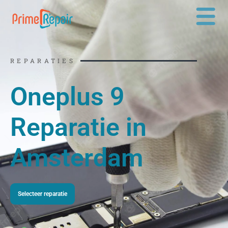
Ga
naar
de
inhoud
REPARATIES
Oneplus 9
Reparatie in
Amsterdam
Selecteer reparatie