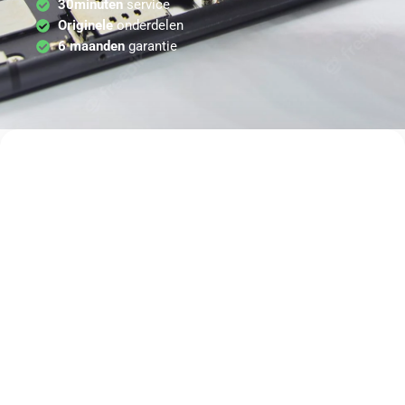
30minuten
service
Originele
onderdelen
6 maanden
garantie