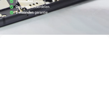
30minuten
service
Originele
onderdelen
6 maanden
garantie