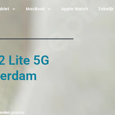
ablet
MacBook
Apple Watch
Zakelijk
2 Lite 5G
terdam
anden
garantie