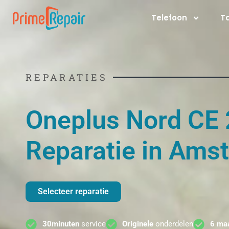
Ga
Telefoon
T
naar
de
inhoud
REPARATIES
Oneplus Nord CE 
Reparatie in Ams
Selecteer reparatie
30minuten
service
Originele
onderdelen
6 ma