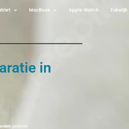
ablet
MacBook
Apple Watch
Zakelijk
ratie in
anden
garantie