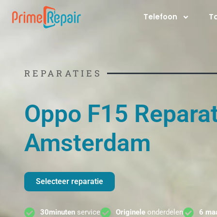
Ga
Telefoon
T
naar
de
inhoud
REPARATIES
Oppo F15 Reparat
Amsterdam
Selecteer reparatie
30minuten
service
Originele
onderdelen
6 ma