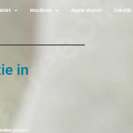
ablet
MacBook
Apple Watch
Zakelijk
ie in
anden
garantie